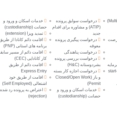
درخواست سوابق پرونده
خدمات اسکان و ورود و
(ATIP) و مشاوره برای اقدام
حضانت (custodianship)
جدید
تمدید ویزا (extension)
فرصت
درخواست پیگیری پرونده
اقامت دائم كانادا از طريق
معوقه
برنامه های استانی (PNP)
درخواست پناهندگی
اقامت دائم از مسیر سابق
درخواست بررسی پرونده
کار کانادایی (CEC)
مايه
بشردوستانه (H&C)
اقامت دائم از طریق
ذاری و خريد بيزنس (start-
درخواست اجازه کار بسته
Express Entry
و باز (Closed/Open Work
اقامت از طریق خود
Permit)
اشتغالی (Self Employed)
خدمات اسکان و ورود و
اعتراض به پرونده رد شده
حضانت (custodianship)
(rejection)