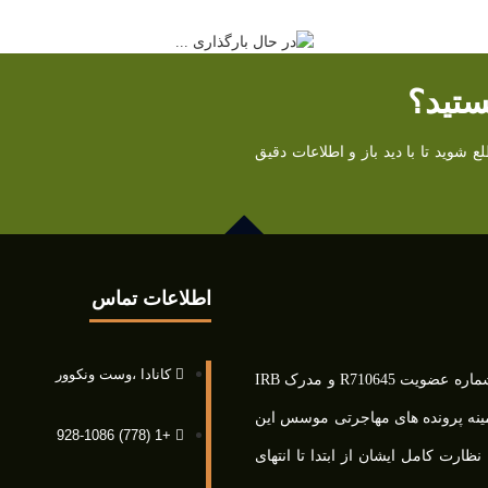
ستید؟
شوید تا با دید باز و اطلاعات دقیق
اطلاعات تماس
کانادا ،وست ونکوور
مهدی میلانی ، عضو رسمی کانون مشاوران مهاجرتی کانادا، با شماره عضویت R710645 و مدرک IRB
ادا با بیش از 5 سال سابقه در زمینه پرونده های مهاجرتی موسس این
+1 (778) 928-1086
رت کامل ایشان از ابتدا تا انتهای