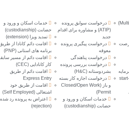
درخواست سوابق پرونده
خدمات اسکان و ورود و
(ATIP) و مشاوره برای اقدام
حضانت (custodianship)
جدید
تمدید ویزا (extension)
فرصت
درخواست پیگیری پرونده
اقامت دائم كانادا از طريق
معوقه
برنامه های استانی (PNP)
درخواست پناهندگی
اقامت دائم از مسیر سابق
درخواست بررسی پرونده
کار کانادایی (CEC)
مايه
بشردوستانه (H&C)
اقامت دائم از طریق
ذاری و خريد بيزنس (start-
درخواست اجازه کار بسته
Express Entry
و باز (Closed/Open Work
اقامت از طریق خود
Permit)
اشتغالی (Self Employed)
خدمات اسکان و ورود و
اعتراض به پرونده رد شده
حضانت (custodianship)
(rejection)